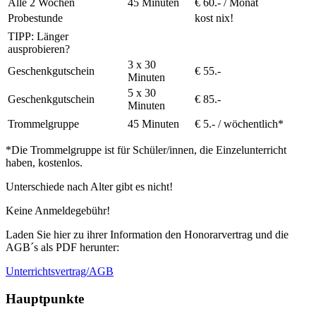
Alle 2 Wochen
45 Minuten
€ 60.- / Monat
Probestunde
kost nix!
TIPP: Länger
ausprobieren?
3 x 30
Geschenkgutschein
€ 55.-
Minuten
5 x 30
Geschenkgutschein
€ 85.-
Minuten
Trommelgruppe
45 Minuten
€ 5.- / wöchentlich*
*Die Trommelgruppe ist für Schüler/innen, die Einzelunterricht
haben, kostenlos.
Unterschiede nach Alter gibt es nicht!
Keine Anmeldegebühr!
Laden Sie hier zu ihrer Information den Honorarvertrag und die
AGB´s als PDF herunter:
Unterrichtsvertrag/AGB
Hauptpunkte